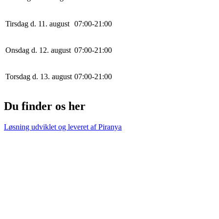
Tirsdag d. 11. august
0
7
:
0
0
-
21
:
0
0
Onsdag d. 12. august
0
7
:
0
0
-
21
:
0
0
Torsdag d. 13. august
0
7
:
0
0
-
21
:
0
0
Du finder os her
Løsning udviklet og leveret af
Piranya