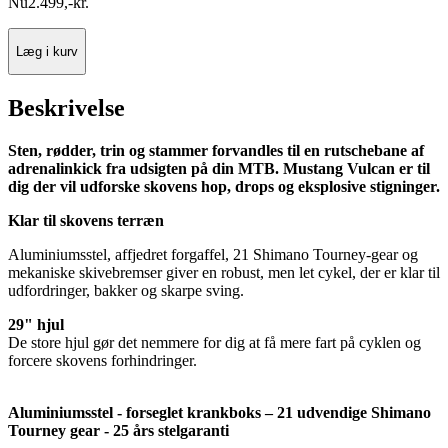
Nu
2.499
,
-
kr.
Læg i kurv
Beskrivelse
Sten, rødder, trin og stammer forvandles til en rutschebane af
adrenalinkick fra udsigten på din MTB. Mustang Vulcan er til
dig der vil udforske skovens hop, drops og eksplosive stigninger.
Klar til skovens terræn
Aluminiumsstel, affjedret forgaffel, 21 Shimano Tourney-gear og
mekaniske skivebremser giver en robust, men let cykel, der er klar til
udfordringer, bakker og skarpe sving.
29" hjul
De store hjul gør det nemmere for dig at få mere fart på cyklen og
forcere skovens forhindringer.
Aluminiumsstel - forseglet krankboks – 21 udvendige Shimano
Tourney gear - 25 års stelgaranti