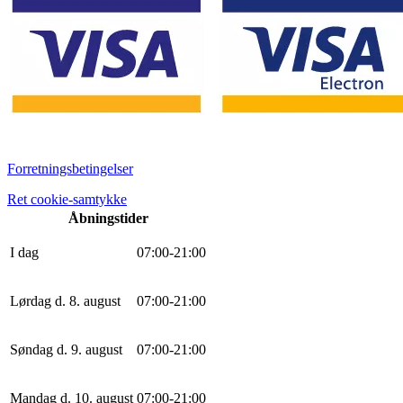
Forretningsbetingelser
Ret cookie-samtykke
Åbningstider
I dag
0
7
:
0
0
-
21
:
0
0
Lørdag d. 8. august
0
7
:
0
0
-
21
:
0
0
Søndag d. 9. august
0
7
:
0
0
-
21
:
0
0
Mandag d. 10. august
0
7
:
0
0
-
21
:
0
0