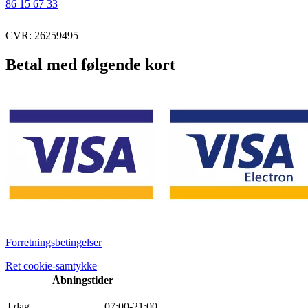
86 15 67 33
CVR: 26259495
Betal med følgende kort
Forretningsbetingelser
Ret cookie-samtykke
Åbningstider
I dag
0
7
:
0
0
-
21
:
0
0