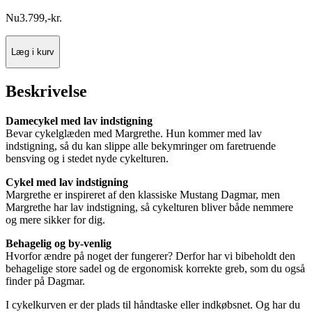
Nu
3.799
,
-
kr.
Læg i kurv
Beskrivelse
Damecykel med lav indstigning
Bevar cykelglæden med Margrethe. Hun kommer med lav
indstigning, så du kan slippe alle bekymringer om faretruende
bensving og i stedet nyde cykelturen.
Cykel med lav indstigning
Margrethe er inspireret af den klassiske Mustang Dagmar, men
Margrethe har lav indstigning, så cykelturen bliver både nemmere
og mere sikker for dig.
Behagelig og by-venlig
Hvorfor ændre på noget der fungerer? Derfor har vi bibeholdt den
behagelige store sadel og de ergonomisk korrekte greb, som du også
finder på Dagmar.
I cykelkurven er der plads til håndtaske eller indkøbsnet. Og har du