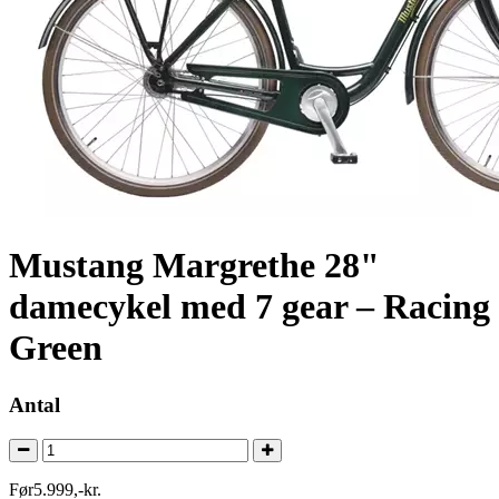
Mustang Margrethe 28"
damecykel med 7 gear – Racing
Green
Antal
Før
5.999
,
-
kr.