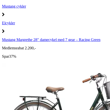
Mustang cykler
Elcykler
Mustang Margrethe 28" damecykel med 7 gear – Racing Green
Medlemsrabat 2.200,-
Spar
37%