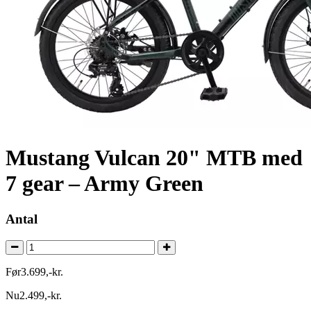
Mustang Vulcan 20" MTB med
7 gear – Army Green
Antal
Før
3.699
,
-
kr.
Nu
2.499
,
-
kr.