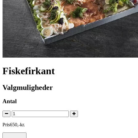
Fiskefirkant
Valgmuligheder
Antal
Pris
650
,
-
kr.