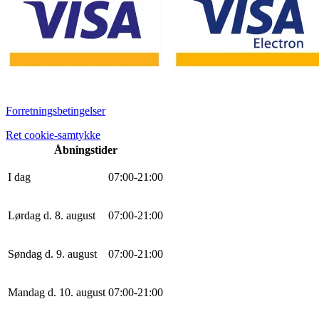
Forretningsbetingelser
Ret cookie-samtykke
Åbningstider
I dag
0
7
:
0
0
-
21
:
0
0
Lørdag d. 8. august
0
7
:
0
0
-
21
:
0
0
Søndag d. 9. august
0
7
:
0
0
-
21
:
0
0
Mandag d. 10. august
0
7
:
0
0
-
21
:
0
0