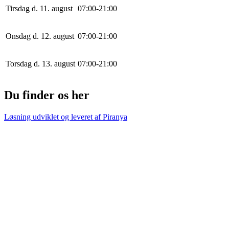
Tirsdag d. 11. august
0
7
:
0
0
-
21
:
0
0
Onsdag d. 12. august
0
7
:
0
0
-
21
:
0
0
Torsdag d. 13. august
0
7
:
0
0
-
21
:
0
0
Du finder os her
Løsning udviklet og leveret af
Piranya