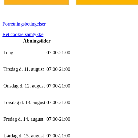
Forretningsbetingelser
Ret cookie-samtykke
Åbningstider
I dag
0
7
:
0
0
-
21
:
0
0
Tirsdag d. 11. august
0
7
:
0
0
-
21
:
0
0
Onsdag d. 12. august
0
7
:
0
0
-
21
:
0
0
Torsdag d. 13. august
0
7
:
0
0
-
21
:
0
0
Fredag d. 14. august
0
7
:
0
0
-
21
:
0
0
Lørdag d. 15. august
0
7
:
0
0
-
21
:
0
0